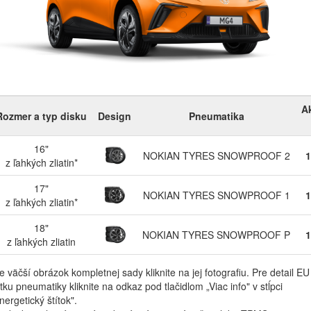
A
Rozmer a typ disku
Design
Pneumatika
16"
NOKIAN TYRES SNOWPROOF 2
1
z ľahkých zliatin*
17"
NOKIAN TYRES SNOWPROOF 1
1
z ľahkých zliatin*
18"
NOKIAN TYRES SNOWPROOF P
1
z ľahkých zliatin
e väčší obrázok kompletnej sady kliknite na jej fotografiu. Pre detail EU
ítku pneumatiky kliknite na odkaz pod tlačidlom „Viac info" v stĺpci
nergetický štítok".