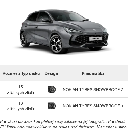
Rozmer a typ disku
Design
Pneumatika
15"
NOKIAN TYRES SNOWPROOF 2
z ľahkých zliatin
16"
NOKIAN TYRES SNOWPROOF 1
z ľahkých zliatin
Pre väčší obrázok kompletnej sady kliknite na jej fotografiu. Pre detail
EU štítku pneumatiky kliknite na odkaz pod tlačidlom „Viac info" v stĺpci