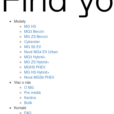
Modely
MG
HS
MG
3 Benzín
MG
ZS Benzín
Cyberster
MG
S5 EV
Nové
MG4
EV Urban
MG
3 Hybrid+
MG
ZS Hybrid+
MG
HS PHEV
MG
HS Hybrid+
Nové
MGS9
PHEV
Viac o nás
O MG
Pre médiá
Kariéra
Butik
Kontakt
FAQ