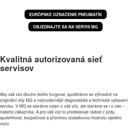
EURÓPSKE OZNAČENIE PNEUMATÍK
OBJEDNAJTE SA NA SERVIS MG
Kvalitná autorizovaná sieť
servisov
Aby váš vůz dlouho dobře fungoval, spoléháme se výhradně na
originální díly MG a nejmodernější diagnostické a technické vybavení
servisu. V MG se staráme nejen o váš vůz, ale staráme se i o vás –
našeho zákazníka. A pro váš vůz to představuje radost z jízdy,
spolehlivost, bezpečnost a příznivou zůstatkovou hodnotu ojetého
vozu.