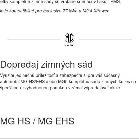
etky kompletné zimné sady sú vrátane snímačov tlaku TPMS.
ie je kompatibilné pre Exclusive 77 kWh a MG4 XPower.
Dopredaj zimných sád
Využite jedinečnú príležitosť a zabezpečte si pre váš súčasný
automobil MG HS/EHS alebo MG5 kompletnú sadu zimných kolies so
špeciálnou zvýhodnenou ponukou v rámci výpredajovej akcie.
MG HS / MG EHS