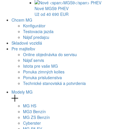
Nové
MGS9
PHEV
Už od 40 690 EUR
Chcem MG
Konfigurátor
Testovacia jazda
Nájsť predajcu
Skladové vozidlá
Pre majiteľov
Online objednávka do servisu
Nájsť servis
Istota pre vaše MG
Ponuka zimných kolies
Ponuka prislušenstva
Technické stanoviská a potvrdenia
Modely MG
MG
HS
MG
3 Benzín
MG
ZS Benzín
Cyberster
MG
S5 EV