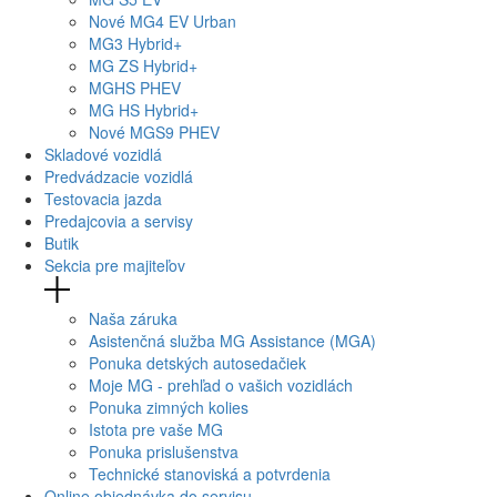
Nové
MG4
EV Urban
MG
3 Hybrid+
MG
ZS Hybrid+
MG
HS PHEV
MG
HS Hybrid+
Nové
MGS9
PHEV
Skladové vozidlá
Predvádzacie vozidlá
Testovacia jazda
Predajcovia a servisy
Butik
Sekcia pre majiteľov
Naša záruka
Asistenčná služba MG Assistance (MGA)
Ponuka detských autosedačiek
Moje MG - prehľad o vašich vozidlách
Ponuka zimných kolies
Istota pre vaše MG
Ponuka prislušenstva
Technické stanoviská a potvrdenia
Online objednávka do servisu