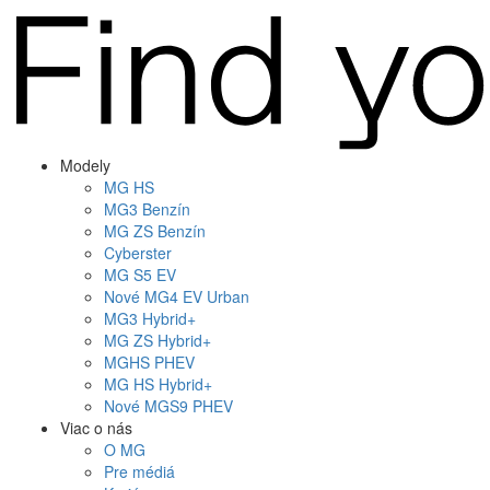
Modely
MG
HS
MG
3 Benzín
MG
ZS Benzín
Cyberster
MG
S5 EV
Nové
MG4
EV Urban
MG
3 Hybrid+
MG
ZS Hybrid+
MG
HS PHEV
MG
HS Hybrid+
Nové
MGS9
PHEV
Viac o nás
O MG
Pre médiá