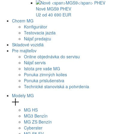
Nové
MGS9
PHEV
Už od 40 690 EUR
Chcem MG
Konfigurátor
Testovacia jazda
Nájsť predajcu
Skladové vozidlá
Pre majiteľov
Online objednávka do servisu
Nájsť servis
Istota pre vaše MG
Ponuka zimných kolies
Ponuka prislušenstva
Technické stanoviská a potvrdenia
Modely MG
MG
HS
MG
3 Benzín
MG
ZS Benzín
Cyberster
MG
S5 EV