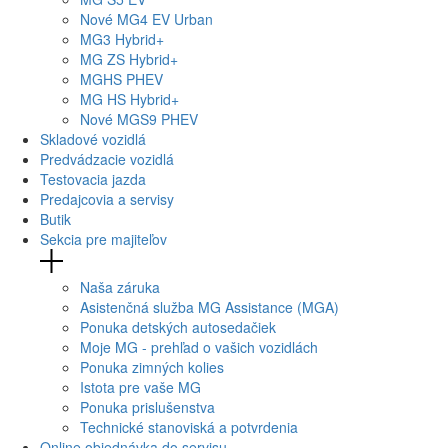
Nové
MG4
EV Urban
MG
3 Hybrid+
MG
ZS Hybrid+
MG
HS PHEV
MG
HS Hybrid+
Nové
MGS9
PHEV
Skladové vozidlá
Predvádzacie vozidlá
Testovacia jazda
Predajcovia a servisy
Butik
Sekcia pre majiteľov
Naša záruka
Asistenčná služba MG Assistance (MGA)
Ponuka detských autosedačiek
Moje MG - prehľad o vašich vozidlách
Ponuka zimných kolies
Istota pre vaše MG
Ponuka prislušenstva
Technické stanoviská a potvrdenia
Online objednávka do servisu