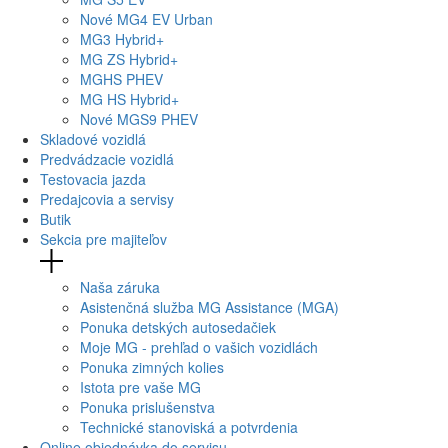
Nové
MG4
EV Urban
MG
3 Hybrid+
MG
ZS Hybrid+
MG
HS PHEV
MG
HS Hybrid+
Nové
MGS9
PHEV
Skladové vozidlá
Predvádzacie vozidlá
Testovacia jazda
Predajcovia a servisy
Butik
Sekcia pre majiteľov
Naša záruka
Asistenčná služba MG Assistance (MGA)
Ponuka detských autosedačiek
Moje MG - prehľad o vašich vozidlách
Ponuka zimných kolies
Istota pre vaše MG
Ponuka prislušenstva
Technické stanoviská a potvrdenia
Online objednávka do servisu