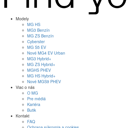
Modely
MG
HS
MG
3 Benzín
MG
ZS Benzín
Cyberster
MG
S5 EV
Nové
MG4
EV Urban
MG
3 Hybrid+
MG
ZS Hybrid+
MG
HS PHEV
MG
HS Hybrid+
Nové
MGS9
PHEV
Viac o nás
O MG
Pre médiá
Kariéra
Butik
Kontakt
FAQ
Ochrana súkromia a cookies