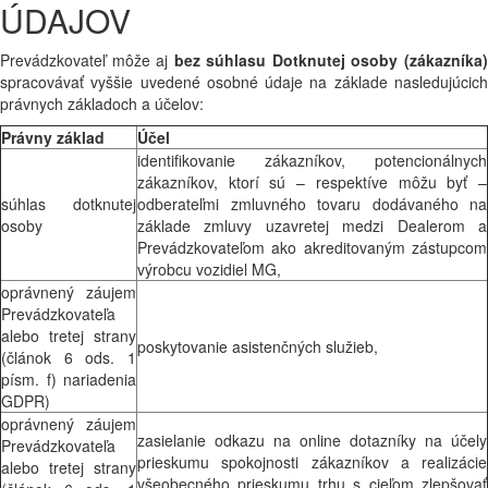
ÚDAJOV
Prevádzkovateľ môže aj
bez súhlasu Dotknutej osoby (zákazníka
spracovávať vyššie uvedené osobné údaje na základe nasledujúcich
právnych základoch a účelov:
Právny základ
Účel
identifikovanie zákazníkov, potencionálnych
zákazníkov, ktorí sú – respektíve môžu byť –
súhlas dotknutej
odberateľmi zmluvného tovaru dodávaného na
osoby
základe zmluvy uzavretej medzi Dealerom a
Prevádzkovateľom ako akreditovaným zástupcom
výrobcu vozidiel MG,
oprávnený záujem
Prevádzkovateľa
alebo tretej strany
poskytovanie asistenčných služieb,
(článok 6 ods. 1
písm. f) nariadenia
GDPR)
oprávnený záujem
zasielanie odkazu na online dotazníky na účely
Prevádzkovateľa
prieskumu spokojnosti zákazníkov a realizácie
alebo tretej strany
všeobecného prieskumu trhu s cieľom zlepšovať