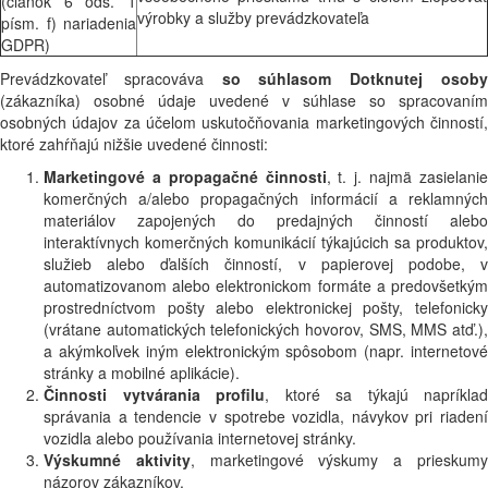
(článok 6 ods. 1
výrobky a služby prevádzkovateľa
písm. f) nariadenia
GDPR)
Prevádzkovateľ spracováva
so súhlasom Dotknutej osob
(zákazníka) osobné údaje uvedené v súhlase so spracovaním
osobných údajov za účelom uskutočňovania marketingových činností,
ktoré zahŕňajú nižšie uvedené činnosti:
Marketingové a propagačné činnosti
, t. j. najmä zasielani
komerčných a/alebo propagačných informácií a reklamných
materiálov zapojených do predajných činností alebo
interaktívnych komerčných komunikácií týkajúcich sa produktov,
služieb alebo ďalších činností, v papierovej podobe, v
automatizovanom alebo elektronickom formáte a predovšetkým
prostredníctvom pošty alebo elektronickej pošty, telefonicky
(vrátane automatických telefonických hovorov, SMS, MMS atď.),
a akýmkoľvek iným elektronickým spôsobom (napr. internetové
stránky a mobilné aplikácie).
Činnosti vytvárania profilu
, ktoré sa týkajú napríklad
správania a tendencie v spotrebe vozidla, návykov pri riadení
vozidla alebo používania internetovej stránky.
Výskumné aktivity
, marketingové výskumy a prieskum
názorov zákazníkov.