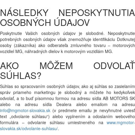
NÁSLEDKY NEPOSKYTNUTIA
OSOBNÝCH ÚDAJOV
Poskytnutie Vašich osobných údajov je slobodné. Neposkytnutie
potrebných osobných údajov však znemožňuje identifikáciu Dotknutej
osoby (zákazníka) ako odberateľa zmluvného tovaru – motorových
vozidiel MG, náhradných dielov k motorovým vozidlám MG.
AKO MÔŽEM ODVOLAŤ
SÚHLAS?
Súhlas so spracovaním osobných údajov, ako aj súhlas so zasielaním
správ priameho marketingu je slobodný a môžete ho kedykoľvek
odvolať, a to buď písomnou formou na adresu sídla AB MOTORS SK
alebo na adresu sídla Dealera alebo emailom na adresu
info@mgmotor-slovakia.sk
(v predmete emailu je nevyhnutné uviesť
text „odvolanie súhlasu“) alebo vyplnením a odoslaním webového
formulára – odvolanie súhlasu umiestneného na
www.mgmotor-
slovakia.sk/odvolanie-suhlasu/
.