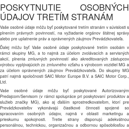
POSKYTNUTIE OSOBNÝCH
ÚDAJOV TRETÍM STRANÁM
Vaše osobné údaje môžu byť poskytované tretím stranám v súvislosti s
plnením právnych povinností, na vyžiadanie orgánov štátnej správy
alebo pre uplatnenie práv a oprávnených záujmov Prevádzkovateľa.
Ďalej môžu byť Vaše osobné údaje poskytované tretím osobám v
rámci skupiny MG, a to najmä za účelom zvolávacích a servisných
akcií, plnenia zmluvných povinností ako akreditovaných zástupcov
výrobcu vyplývajúcich zo zmluvného vzťahu s výrobcom vozidiel MG a
za účelom oprávnených záujmov Prevádzkovateľa. Do skupiny MG
patrí najmä spoločnosti SAIC Motor Europe B.V. a SAIC Motor Corp.,
Ltd.
Vaše osobné údaje môžu byť poskytované Autorizovaným
Predajcom/Servisom (v rámci spolupráce pri poskytovaní produktov a
služieb značky MG), ako aj ďalším sprostredkovateľom, ktorí pre
Prevádzkovateľov vykonávajú čiastkové činnosti spojené so
spracovaním osobných údajov, najmä v oblasti marketingu a
prieskumu spokojnosti. Tretie strany disponujú adekvátnou
personálnou, technickou, organizačnou a odbornou spôsobilosťou a