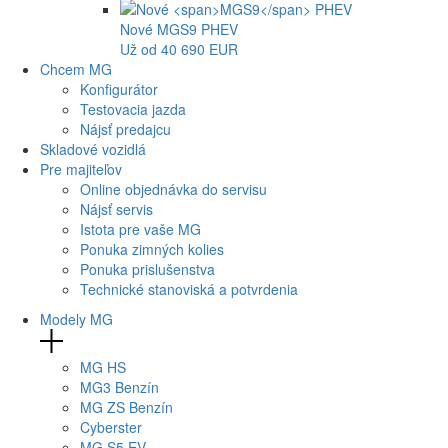
Nové
MGS9
PHEV
Už od 40 690 EUR
Chcem MG
Konfigurátor
Testovacia jazda
Nájsť predajcu
Skladové vozidlá
Pre majiteľov
Online objednávka do servisu
Nájsť servis
Istota pre vaše MG
Ponuka zimných kolies
Ponuka prislušenstva
Technické stanoviská a potvrdenia
Modely MG
MG
HS
MG
3 Benzín
MG
ZS Benzín
Cyberster
MG
S5 EV