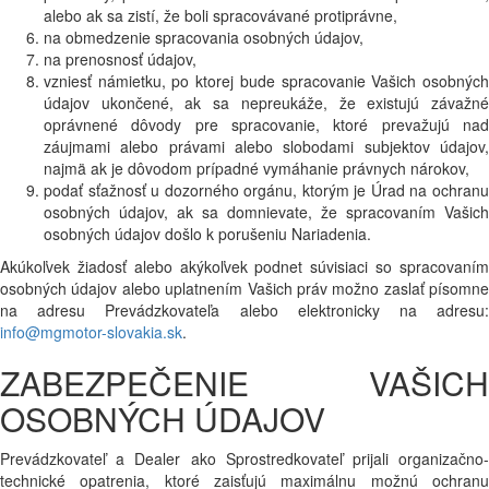
alebo ak sa zistí, že boli spracovávané protiprávne,
na obmedzenie spracovania osobných údajov,
na prenosnosť údajov,
vzniesť námietku, po ktorej bude spracovanie Vašich osobných
údajov ukončené, ak sa nepreukáže, že existujú závažné
oprávnené dôvody pre spracovanie, ktoré prevažujú nad
záujmami alebo právami alebo slobodami subjektov údajov,
najmä ak je dôvodom prípadné vymáhanie právnych nárokov,
podať sťažnosť u dozorného orgánu, ktorým je Úrad na ochranu
osobných údajov, ak sa domnievate, že spracovaním Vašich
osobných údajov došlo k porušeniu Nariadenia.
Akúkoľvek žiadosť alebo akýkoľvek podnet súvisiaci so spracovaním
osobných údajov alebo uplatnením Vašich práv možno zaslať písomne
na adresu Prevádzkovateľa alebo elektronicky na adresu:
info@mgmotor-slovakia.sk
.
ZABEZPEČENIE VAŠICH
OSOBNÝCH ÚDAJOV
Prevádzkovateľ a Dealer ako Sprostredkovateľ prijali organizačno-
technické opatrenia, ktoré zaisťujú maximálnu možnú ochranu