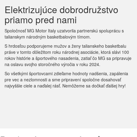
Elektrizujúce dobrodružstvo
priamo pred nami
Spoločnosť MG Motor Italy uzatvorila partnerskú spoluprácu s
talianskym národným basketbalovým tímom.
S hrdosťou podporujeme mužov a ženy talianskeho basketbalu
práve v tomto dôležitom roku národnej asociácie, ktorá slávi 100
rokov histórie a športového nasadenia, zatiaľ čo MG sa pripravuje
na oslavu svojho storočného výročia v roku 2024.
So všetkými športovcami zdieľame hodnoty nadšenia, zapálenia
pre vec a nezlomnosti a sme pripravení spoločne dosahovať
najvyššie ciele a naďalej rásť. Nemôžeme sa dočkať ďalšej hry!