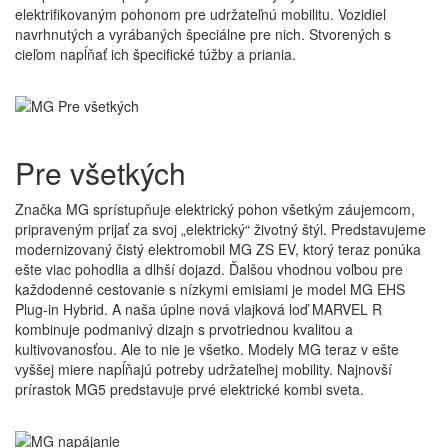
elektrifikovaným pohonom pre udržateľnú mobilitu. Vozidiel
navrhnutých a vyrábaných špeciálne pre nich. Stvorených s
cieľom napĺňať ich špecifické túžby a priania.
Pre
všetkých
Značka MG sprístupňuje elektrický pohon všetkým záujemcom,
pripraveným prijať za svoj „elektrický“ životný štýl. Predstavujeme
modernizovaný čistý elektromobil MG ZS EV, ktorý teraz ponúka
ešte viac pohodlia a dlhší dojazd. Ďalšou vhodnou voľbou pre
každodenné cestovanie s nízkymi emisiami je model MG EHS
Plug-in Hybrid. A naša úplne nová vlajková loď MARVEL R
kombinuje podmanivý dizajn s prvotriednou kvalitou a
kultivovanosťou. Ale to nie je všetko. Modely MG teraz v ešte
vyššej miere napĺňajú potreby udržateľnej mobility. Najnovší
prírastok MG5 predstavuje prvé elektrické kombi sveta.