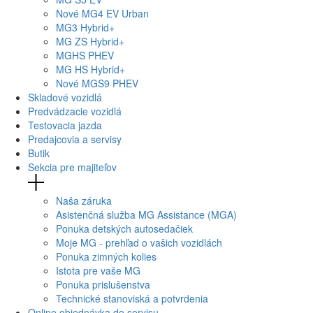
Nové
MG4
EV Urban
MG
3 Hybrid+
MG
ZS Hybrid+
MG
HS PHEV
MG
HS Hybrid+
Nové
MGS9
PHEV
Skladové vozidlá
Predvádzacie vozidlá
Testovacia jazda
Predajcovia a servisy
Butik
Sekcia pre majiteľov
Naša záruka
Asistenčná služba MG Assistance (MGA)
Ponuka detských autosedačiek
Moje MG - prehľad o vašich vozidlách
Ponuka zimných kolies
Istota pre vaše MG
Ponuka prislušenstva
Technické stanoviská a potvrdenia
Online objednávka do servisu