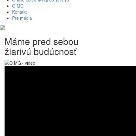
O MG
Kontakt
Pre médiá
Máme pred sebou
žiarivú budúcnosť