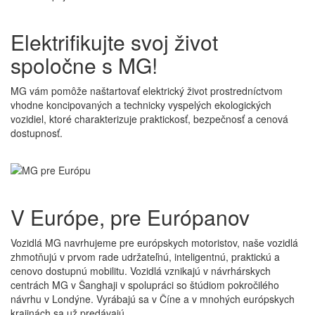
Elektrifikujte svoj
život
spoločne s MG!
MG vám pomôže naštartovať elektrický život prostredníctvom
vhodne koncipovaných a technicky vyspelých ekologických
vozidiel, ktoré charakterizuje praktickosť, bezpečnosť a cenová
dostupnosť.
V Európe,
pre Európanov
Vozidlá MG navrhujeme pre európskych motoristov, naše vozidlá
zhmotňujú v prvom rade udržateľnú, inteligentnú, praktickú a
cenovo dostupnú mobilitu. Vozidlá vznikajú v návrhárskych
centrách MG v Šanghaji v spolupráci so štúdiom pokročilého
návrhu v Londýne. Vyrábajú sa v Číne a v mnohých európskych
krajinách sa už predávajú.