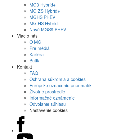
MG
3 Hybrid+
MG
ZS Hybrid+
MG
HS PHEV
MG
HS Hybrid+
Nové
MGS9
PHEV
Viac o nás
O MG
Pre médiá
Kariéra
Butik
Kontakt
FAQ
Ochrana súkromia a cookies
Európske označenie pneumatík
Životné prostredie
Informačné oznámenie
Odvolanie súhlasu
Nastavenie cookies