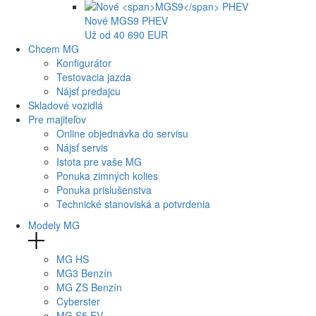
Nové
MGS9
PHEV
Už od 40 690 EUR
Chcem MG
Konfigurátor
Testovacia jazda
Nájsť predajcu
Skladové vozidlá
Pre majiteľov
Online objednávka do servisu
Nájsť servis
Istota pre vaše MG
Ponuka zimných kolies
Ponuka prislušenstva
Technické stanoviská a potvrdenia
Modely MG
MG
HS
MG
3 Benzín
MG
ZS Benzín
Cyberster
MG
S5 EV