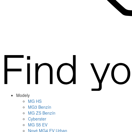
Modely
MG
HS
MG
3 Benzín
MG
ZS Benzín
Cyberster
MG
S5 EV
Nové
MG4
EV Urban