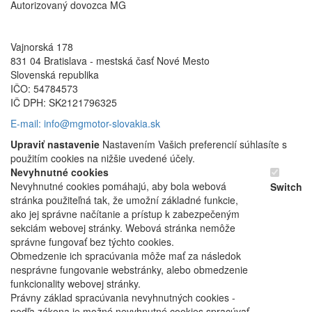
Autorizovaný dovozca MG
Vajnorská 178
831 04 Bratislava - mestská časť Nové Mesto
Slovenská republika
IČO: 54784573
IČ DPH: SK2121796325
E-mail: info@mgmotor-slovakia.sk
Upraviť nastavenie
Nastavením Vašich preferencií súhlasíte s
použitím cookies na nižšie uvedené účely.
Nevyhnutné cookies
Nevyhnutné cookies pomáhajú, aby bola webová
Switch
stránka použiteľná tak, že umožní základné funkcie,
ako jej správne načítanie a prístup k zabezpečeným
sekciám webovej stránky. Webová stránka nemôže
správne fungovať bez týchto cookies.
Obmedzenie ich spracúvania môže mať za následok
nesprávne fungovanie webstránky, alebo obmedzenie
funkcionality webovej stránky.
Právny základ spracúvania nevyhnutných cookies -
podľa zákona je možné nevyhnutné cookies spracúvať