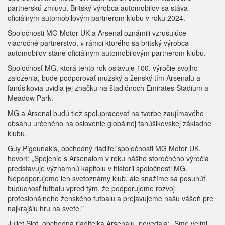
partnerskú zmluvu. Britský výrobca automobilov sa stáva
oficiálnym automobilovým partnerom klubu v roku 2024.
Spoločnosti MG Motor UK a Arsenal oznámili vzrušujúce
viacročné partnerstvo, v rámci ktorého sa britský výrobca
automobilov stane oficiálnym automobilovým partnerom klubu.
Spoločnosť MG, ktorá tento rok oslavuje 100. výročie svojho
založenia, bude podporovať mužský a ženský tím Arsenalu a
fanúšikovia uvidia jej značku na štadiónoch Emirates Stadium a
Meadow Park.
MG a Arsenal budú tiež spolupracovať na tvorbe zaujímavého
obsahu určeného na oslovenie globálnej fanúšikovskej základne
klubu.
Guy Pigounakis, obchodný riaditeľ spoločnosti MG Motor UK,
hovorí: „Spojenie s Arsenalom v roku nášho storočného výročia
predstavuje významnú kapitolu v histórii spoločnosti MG.
Nepodporujeme len svetoznámy klub, ale snažíme sa posunúť
budúcnosť futbalu vpred tým, že podporujeme rozvoj
profesionálneho ženského futbalu a prejavujeme našu vášeň pre
najkrajšiu hru na svete."
Juliet Slot, obchodná riaditeľka Arsenalu, povedala: „Sme veľmi