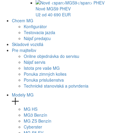
Nové
MGS9
PHEV
Už od 40 690 EUR
Chcem MG
Konfigurátor
Testovacia jazda
Nájsť predajcu
Skladové vozidlá
Pre majiteľov
Online objednávka do servisu
Nájsť servis
Istota pre vaše MG
Ponuka zimných kolies
Ponuka prislušenstva
Technické stanoviská a potvrdenia
Modely MG
MG
HS
MG
3 Benzín
MG
ZS Benzín
Cyberster
MG
S5 EV