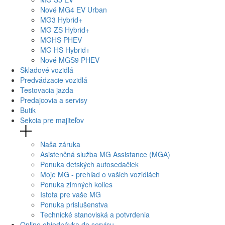
Nové
MG4
EV Urban
MG
3 Hybrid+
MG
ZS Hybrid+
MG
HS PHEV
MG
HS Hybrid+
Nové
MGS9
PHEV
Skladové vozidlá
Predvádzacie vozidlá
Testovacia jazda
Predajcovia a servisy
Butik
Sekcia pre majiteľov
Naša záruka
Asistenčná služba MG Assistance (MGA)
Ponuka detských autosedačiek
Moje MG - prehľad o vašich vozidlách
Ponuka zimných kolies
Istota pre vaše MG
Ponuka prislušenstva
Technické stanoviská a potvrdenia
Online objednávka do servisu