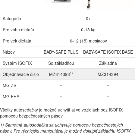
Kategória
0+
Pre váhu dieťaťa
0-13 kg
Pre vek dieťaťa
0-12 (15) mesiacov
Názov
BABY-SAFE PLUS
BABY-SAFE ISOFIX BASE
Systém ISOFIX
So základňou
Základňa
1)
Objednávacie číslo
MZ314393
MZ314394
MG ZS
•
•
MG EHS
•
•
Všetky autosedačky je možné uchytiť aj vo vozidlách bez ISOFIX
pomocou bezpečnostných pásov.
1) Samotná autosedačka sa uchyvuje pomocou bezpečnostných
pásov. Pre rýchlejšiu manipuláciu je možné dokúpiť základňu ISOFIX