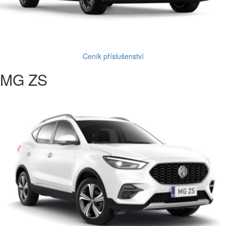
Ceník příslušenství
MG ZS