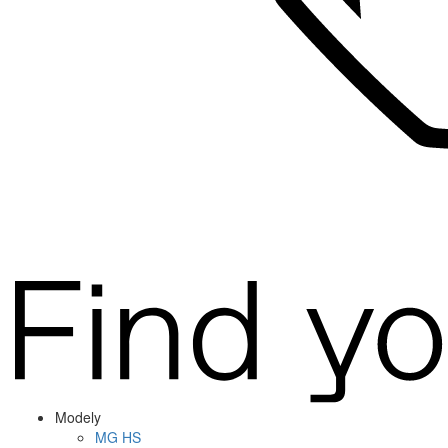
Modely
MG
HS