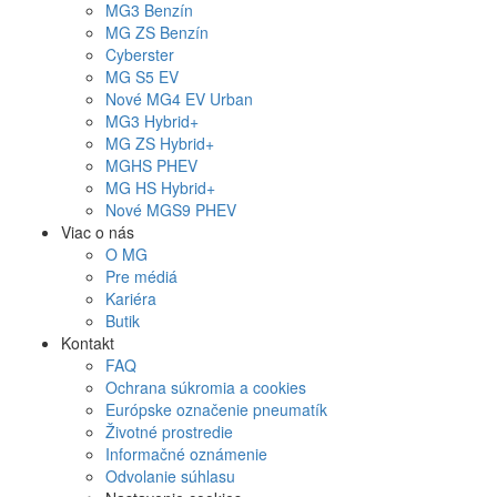
MG
3 Benzín
MG
ZS Benzín
Cyberster
MG
S5 EV
Nové
MG4
EV Urban
MG
3 Hybrid+
MG
ZS Hybrid+
MG
HS PHEV
MG
HS Hybrid+
Nové
MGS9
PHEV
Viac o nás
O MG
Pre médiá
Kariéra
Butik
Kontakt
FAQ
Ochrana súkromia a cookies
Európske označenie pneumatík
Životné prostredie
Informačné oznámenie
Odvolanie súhlasu