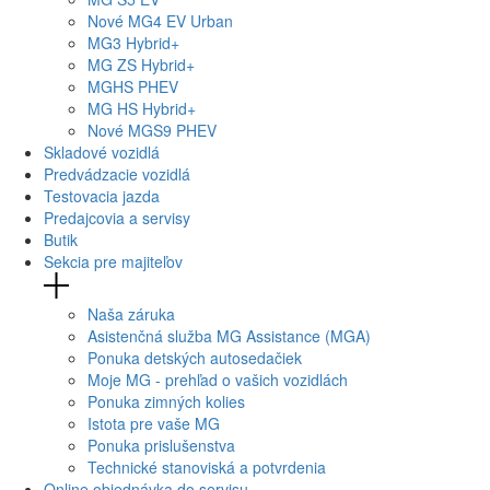
Nové
MG4
EV Urban
MG
3 Hybrid+
MG
ZS Hybrid+
MG
HS PHEV
MG
HS Hybrid+
Nové
MGS9
PHEV
Skladové vozidlá
Predvádzacie vozidlá
Testovacia jazda
Predajcovia a servisy
Butik
Sekcia pre majiteľov
Naša záruka
Asistenčná služba MG Assistance (MGA)
Ponuka detských autosedačiek
Moje MG - prehľad o vašich vozidlách
Ponuka zimných kolies
Istota pre vaše MG
Ponuka prislušenstva
Technické stanoviská a potvrdenia
Online objednávka do servisu