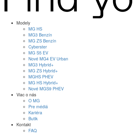
Modely
MG
HS
MG
3 Benzín
MG
ZS Benzín
Cyberster
MG
S5 EV
Nové
MG4
EV Urban
MG
3 Hybrid+
MG
ZS Hybrid+
MG
HS PHEV
MG
HS Hybrid+
Nové
MGS9
PHEV
Viac o nás
O MG
Pre médiá
Kariéra
Butik
Kontakt
FAQ