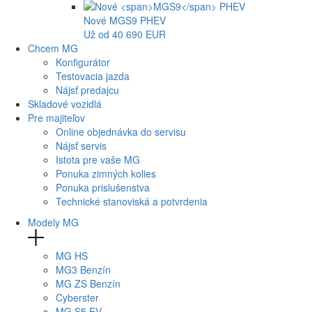
Nové
MGS9
PHEV
Už od 40 690 EUR
Chcem MG
Konfigurátor
Testovacia jazda
Nájsť predajcu
Skladové vozidlá
Pre majiteľov
Online objednávka do servisu
Nájsť servis
Istota pre vaše MG
Ponuka zimných kolies
Ponuka prislušenstva
Technické stanoviská a potvrdenia
Modely MG
MG
HS
MG
3 Benzín
MG
ZS Benzín
Cyberster
MG
S5 EV