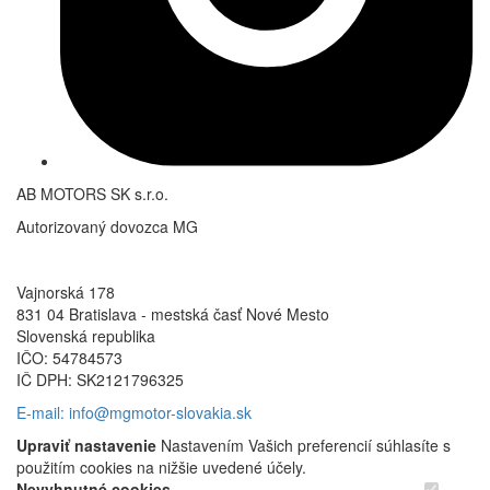
AB MOTORS SK s.r.o.
Autorizovaný dovozca MG
Vajnorská 178
831 04 Bratislava - mestská časť Nové Mesto
Slovenská republika
IČO: 54784573
IČ DPH: SK2121796325
E-mail: info@mgmotor-slovakia.sk
Upraviť nastavenie
Nastavením Vašich preferencií súhlasíte s
použitím cookies na nižšie uvedené účely.
Nevyhnutné cookies