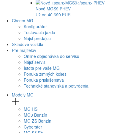
Nové
MGS9
PHEV
Už od 40 690 EUR
Chcem MG
Konfigurátor
Testovacia jazda
Nájsť predajcu
Skladové vozidlá
Pre majiteľov
Online objednávka do servisu
Nájsť servis
Istota pre vaše MG
Ponuka zimných kolies
Ponuka prislušenstva
Technické stanoviská a potvrdenia
Modely MG
MG
HS
MG
3 Benzín
MG
ZS Benzín
Cyberster
MG
S5 EV