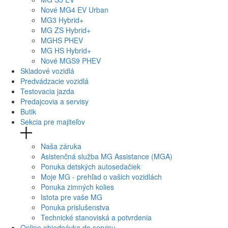
Nové
MG4
EV Urban
MG
3 Hybrid+
MG
ZS Hybrid+
MG
HS PHEV
MG
HS Hybrid+
Nové
MGS9
PHEV
Skladové vozidlá
Predvádzacie vozidlá
Testovacia jazda
Predajcovia a servisy
Butik
Sekcia pre majiteľov
Naša záruka
Asistenčná služba MG Assistance (MGA)
Ponuka detských autosedačiek
Moje MG - prehľad o vašich vozidlách
Ponuka zimných kolies
Istota pre vaše MG
Ponuka prislušenstva
Technické stanoviská a potvrdenia
Online objednávka do servisu