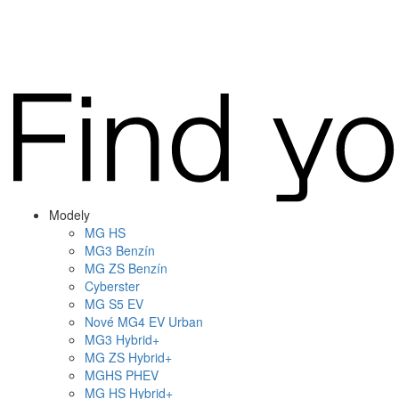
Modely
MG
HS
MG
3 Benzín
MG
ZS Benzín
Cyberster
MG
S5 EV
Nové
MG4
EV Urban
MG
3 Hybrid+
MG
ZS Hybrid+
MG
HS PHEV
MG
HS Hybrid+