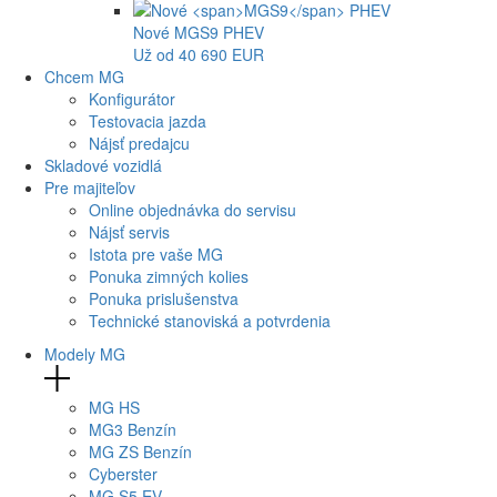
Nové
MGS9
PHEV
Už od 40 690 EUR
Chcem MG
Konfigurátor
Testovacia jazda
Nájsť predajcu
Skladové vozidlá
Pre majiteľov
Online objednávka do servisu
Nájsť servis
Istota pre vaše MG
Ponuka zimných kolies
Ponuka prislušenstva
Technické stanoviská a potvrdenia
Modely MG
MG
HS
MG
3 Benzín
MG
ZS Benzín
Cyberster
MG
S5 EV