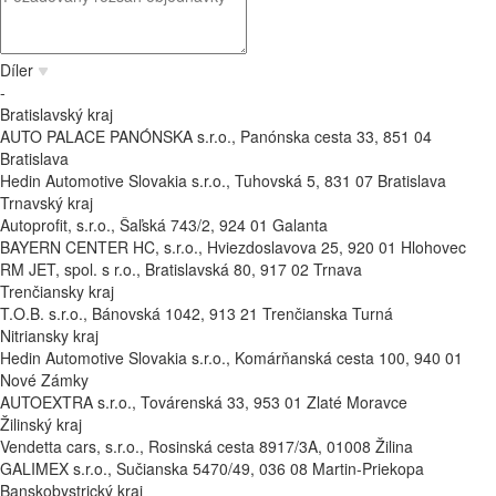
Díler
-
Bratislavský kraj
AUTO PALACE PANÓNSKA s.r.o., Panónska cesta 33, 851 04
Bratislava
Hedin Automotive Slovakia s.r.o., Tuhovská 5, 831 07 Bratislava
Trnavský kraj
Autoprofit, s.r.o., Šaľská 743/2, 924 01 Galanta
BAYERN CENTER HC, s.r.o., Hviezdoslavova 25, 920 01 Hlohovec
RM JET, spol. s r.o., Bratislavská 80, 917 02 Trnava
Trenčiansky kraj
T.O.B. s.r.o., Bánovská 1042, 913 21 Trenčianska Turná
Nitriansky kraj
Hedin Automotive Slovakia s.r.o., Komárňanská cesta 100, 940 01
Nové Zámky
AUTOEXTRA s.r.o., Továrenská 33, 953 01 Zlaté Moravce
Žilinský kraj
Vendetta cars, s.r.o., Rosinská cesta 8917/3A, 01008 Žilina
GALIMEX s.r.o., Sučianska 5470/49, 036 08 Martin-Priekopa
Banskobystrický kraj