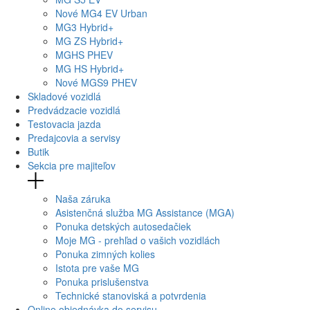
Nové
MG4
EV Urban
MG
3 Hybrid+
MG
ZS Hybrid+
MG
HS PHEV
MG
HS Hybrid+
Nové
MGS9
PHEV
Skladové vozidlá
Predvádzacie vozidlá
Testovacia jazda
Predajcovia a servisy
Butik
Sekcia pre majiteľov
Naša záruka
Asistenčná služba MG Assistance (MGA)
Ponuka detských autosedačiek
Moje MG - prehľad o vašich vozidlách
Ponuka zimných kolies
Istota pre vaše MG
Ponuka prislušenstva
Technické stanoviská a potvrdenia
Online objednávka do servisu