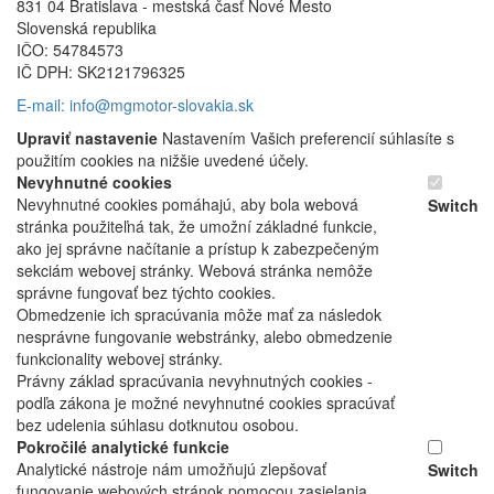
831 04 Bratislava - mestská časť Nové Mesto
Slovenská republika
IČO: 54784573
IČ DPH: SK2121796325
E-mail: info@mgmotor-slovakia.sk
Upraviť nastavenie
Nastavením Vašich preferencií súhlasíte s
použitím cookies na nižšie uvedené účely.
Nevyhnutné cookies
Nevyhnutné cookies pomáhajú, aby bola webová
Switch
stránka použiteľná tak, že umožní základné funkcie,
ako jej správne načítanie a prístup k zabezpečeným
sekciám webovej stránky. Webová stránka nemôže
správne fungovať bez týchto cookies.
Obmedzenie ich spracúvania môže mať za následok
nesprávne fungovanie webstránky, alebo obmedzenie
funkcionality webovej stránky.
Právny základ spracúvania nevyhnutných cookies -
podľa zákona je možné nevyhnutné cookies spracúvať
bez udelenia súhlasu dotknutou osobou.
Pokročilé analytické funkcie
Analytické nástroje nám umožňujú zlepšovať
Switch
fungovanie webových stránok pomocou zasielania