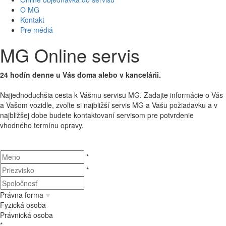
O MG
Kontakt
Pre médiá
MG Online servis
24 hodín denne u Vás doma alebo v kancelárii.
Najjednoduchšia cesta
k Vášmu
servisu
MG
.
Zadajte
informácie
o
Vás
a
Vašom vozidle
,
zvoľte
si
najbližší
servis
MG
a
Vašu požiadavku
a
v
najbližšej dobe
budete kontaktovaní
servisom
pre potvrdenie
vhodného termínu
opravy.
*
*
Právna forma
Fyzická osoba
Právnická osoba
*