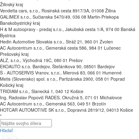
Žilinský kraj
Vendetta cars, s.r.o., Rosinská cesta 8917/3A, 01008 Žilina
GALIMEX s.r.o., Sučianska 5470/49, 036 08 Martin-Priekopa
Banskobystrický kraj
H & M autoopravy - predaj s.r.o., Jakubská cesta 1/A, 974 00 Banská
Bystrica
Hedin Automotive Slovakia s.r.o., Stráž 21, 960 01 Zvolen
AC Autocentrum s.r.o., Gemerská cesta 586, 984 01 Lučenec
Prešovský kraj
ALZ, s.r.o., Východná 19C, 080 01 Prešov
EKOAUTO s.r.o. Bardejov, Štefánikova 90, 08501 Bardejov
Š - AUTOSERVIS Vranov, s.r.o., Mierová 83, 066 01 Humenné
Metis (Slovensko) spol. s r.o., Partizánska 2900, 058 01 Poprad
Košický kraj
TRIDIAM s.r.o., Slanecká 1, 040 12 Košice
Ing. Radoslav Popovič RADES, Okružná 5, 071 01 Michalovce
AC Autocentrum s.r.o., Gemerská 563, 049 51 Brzotín
HOTCAR AUTOMOTIVE SK s.r.o., Dopravná 2819/12, 04013 Košice
*
Hľadať