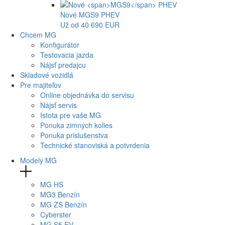
Nové
MGS9
PHEV
Už od 40 690 EUR
Chcem MG
Konfigurátor
Testovacia jazda
Nájsť predajcu
Skladové vozidlá
Pre majiteľov
Online objednávka do servisu
Nájsť servis
Istota pre vaše MG
Ponuka zimných kolies
Ponuka prislušenstva
Technické stanoviská a potvrdenia
Modely MG
MG
HS
MG
3 Benzín
MG
ZS Benzín
Cyberster
MG
S5 EV