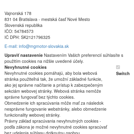
Vajnorská 178
831 04 Bratislava - mestská časť Nové Mesto
Slovenská republika
IČO: 54784573
IČ DPH: SK2121796325
E-mail: info@mgmotor-slovakia.sk
Upraviť nastavenie
Nastavením Vašich preferencií súhlasíte s
použitím cookies na nižšie uvedené účely.
Nevyhnutné cookies
Nevyhnutné cookies pomáhajú, aby bola webová
Switch
stránka použiteľná tak, že umožní základné funkcie,
ako jej správne načítanie a prístup k zabezpečeným
sekciám webovej stránky. Webová stránka nemôže
správne fungovať bez týchto cookies.
Obmedzenie ich spracúvania môže mať za následok
nesprávne fungovanie webstránky, alebo obmedzenie
funkcionality webovej stránky.
Právny základ spracúvania nevyhnutných cookies -
podľa zákona je možné nevyhnutné cookies spracúvať
bez udelenia súhlasu dotknutou osobou.