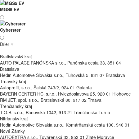
MGS5 EV
Cyberster
Díler
-
Bratislavský kraj
AUTO PALACE PANÓNSKA s.r.o., Panónska cesta 33, 851 04
Bratislava
Hedin Automotive Slovakia s.r.o., Tuhovská 5, 831 07 Bratislava
Trnavský kraj
Autoprofit, s.r.o., Šaľská 743/2, 924 01 Galanta
BAYERN CENTER HC, s.r.o., Hviezdoslavova 25, 920 01 Hlohovec
RM JET, spol. s r.o., Bratislavská 80, 917 02 Trnava
Trenčiansky kraj
T.O.B. s.r.o., Bánovská 1042, 913 21 Trenčianska Turná
Nitriansky kraj
Hedin Automotive Slovakia s.r.o., Komárňanská cesta 100, 940 01
Nové Zámky
AUTOEXTRA s.r.o., Továrenská 33, 953 01 Zlaté Moravce