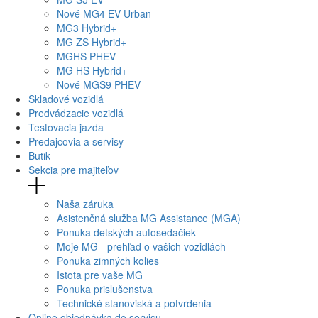
Nové
MG4
EV Urban
MG
3 Hybrid+
MG
ZS Hybrid+
MG
HS PHEV
MG
HS Hybrid+
Nové
MGS9
PHEV
Skladové vozidlá
Predvádzacie vozidlá
Testovacia jazda
Predajcovia a servisy
Butik
Sekcia pre majiteľov
Naša záruka
Asistenčná služba MG Assistance (MGA)
Ponuka detských autosedačiek
Moje MG - prehľad o vašich vozidlách
Ponuka zimných kolies
Istota pre vaše MG
Ponuka prislušenstva
Technické stanoviská a potvrdenia
Online objednávka do servisu