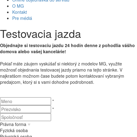
O MG
Kontakt
Pre médiá
Testovacia jazda
Objednajte si testovaciu jazdu 24 hodín denne z pohodlia vášho
domova alebo vašej kancelárie!
Pokiaľ máte
záujem
vyskúšať
si
niektorý
z modelov
MG
,
využite
možnosť
objednania
testovacej
jazdy
priamo
na
tejto stránke
.
V
najkratšom
možnom čase
budete potom
kontaktovaní
vybraným
predajcom
,
ktorý si
s
v
ami dohodne
podrobnosti.
*
*
Právna forma
Fyzická osoba
Právnická osoba