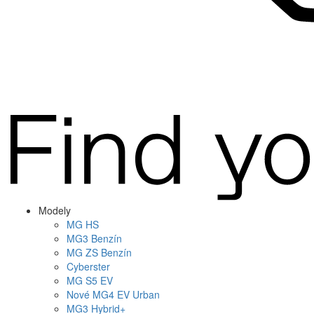
Modely
MG
HS
MG
3 Benzín
MG
ZS Benzín
Cyberster
MG
S5 EV
Nové
MG4
EV Urban
MG
3 Hybrid+