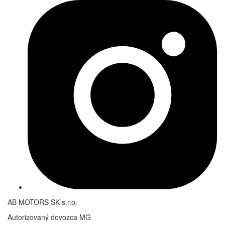
AB MOTORS SK s.r.o.
Autorizovaný dovozca MG