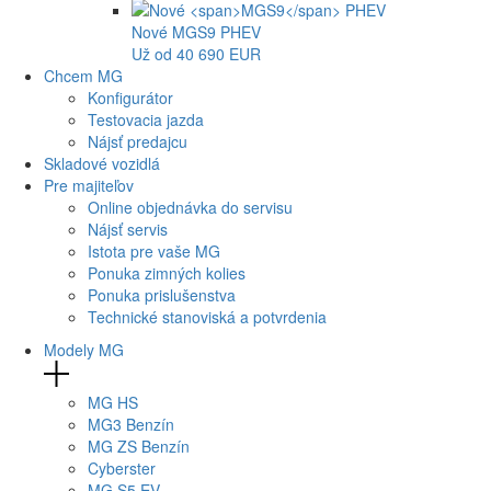
Nové
MGS9
PHEV
Už od 40 690 EUR
Chcem MG
Konfigurátor
Testovacia jazda
Nájsť predajcu
Skladové vozidlá
Pre majiteľov
Online objednávka do servisu
Nájsť servis
Istota pre vaše MG
Ponuka zimných kolies
Ponuka prislušenstva
Technické stanoviská a potvrdenia
Modely MG
MG
HS
MG
3 Benzín
MG
ZS Benzín
Cyberster
MG
S5 EV