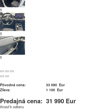
5
5
5
Pôvodná cena:
33 090 Eur
Zľava:
1 100 Eur
Predajná cena:
31 990 Eur
Ihneď k odberu