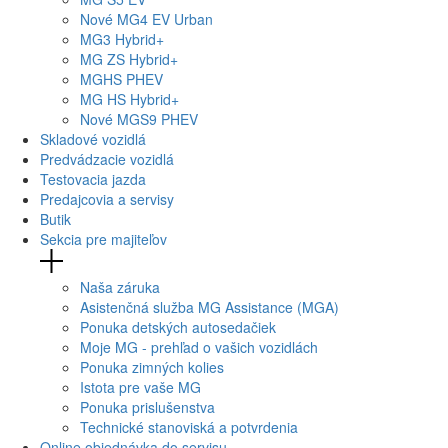
Nové
MG4
EV Urban
MG
3 Hybrid+
MG
ZS Hybrid+
MG
HS PHEV
MG
HS Hybrid+
Nové
MGS9
PHEV
Skladové vozidlá
Predvádzacie vozidlá
Testovacia jazda
Predajcovia a servisy
Butik
Sekcia pre majiteľov
Naša záruka
Asistenčná služba MG Assistance (MGA)
Ponuka detských autosedačiek
Moje MG - prehľad o vašich vozidlách
Ponuka zimných kolies
Istota pre vaše MG
Ponuka prislušenstva
Technické stanoviská a potvrdenia
Online objednávka do servisu