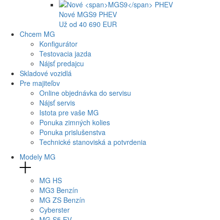
Nové
MGS9
PHEV
Už od 40 690 EUR
Chcem MG
Konfigurátor
Testovacia jazda
Nájsť predajcu
Skladové vozidlá
Pre majiteľov
Online objednávka do servisu
Nájsť servis
Istota pre vaše MG
Ponuka zimných kolies
Ponuka prislušenstva
Technické stanoviská a potvrdenia
Modely MG
MG
HS
MG
3 Benzín
MG
ZS Benzín
Cyberster
MG
S5 EV