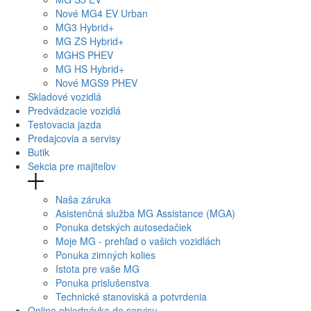
Nové
MG4
EV Urban
MG
3 Hybrid+
MG
ZS Hybrid+
MG
HS PHEV
MG
HS Hybrid+
Nové
MGS9
PHEV
Skladové vozidlá
Predvádzacie vozidlá
Testovacia jazda
Predajcovia a servisy
Butik
Sekcia pre majiteľov
Naša záruka
Asistenčná služba MG Assistance (MGA)
Ponuka detských autosedačiek
Moje MG - prehľad o vašich vozidlách
Ponuka zimných kolies
Istota pre vaše MG
Ponuka prislušenstva
Technické stanoviská a potvrdenia
Online objednávka do servisu