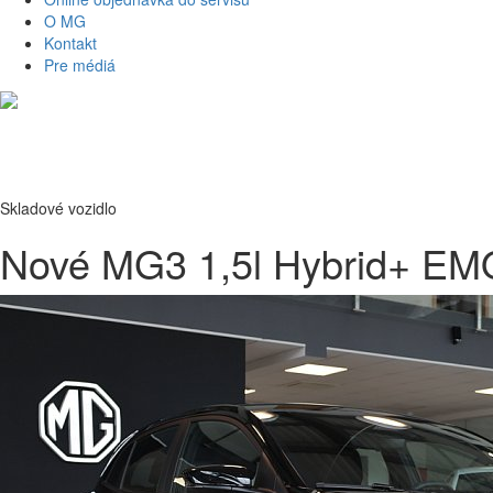
O MG
Kontakt
Pre médiá
Skladové vozidlo
Nové MG3 1,5l Hybrid+ E