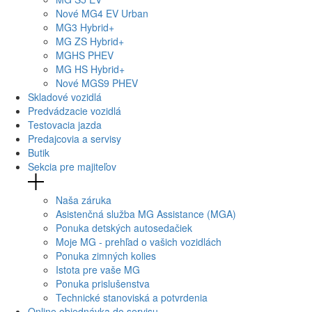
Nové
MG4
EV Urban
MG
3 Hybrid+
MG
ZS Hybrid+
MG
HS PHEV
MG
HS Hybrid+
Nové
MGS9
PHEV
Skladové vozidlá
Predvádzacie vozidlá
Testovacia jazda
Predajcovia a servisy
Butik
Sekcia pre majiteľov
Naša záruka
Asistenčná služba MG Assistance (MGA)
Ponuka detských autosedačiek
Moje MG - prehľad o vašich vozidlách
Ponuka zimných kolies
Istota pre vaše MG
Ponuka prislušenstva
Technické stanoviská a potvrdenia
Online objednávka do servisu