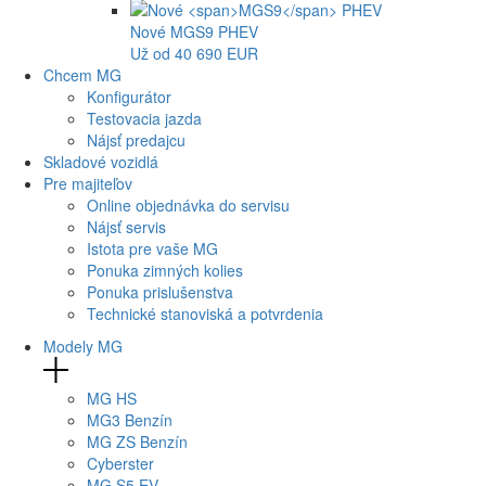
Nové
MGS9
PHEV
Už od 40 690 EUR
Chcem MG
Konfigurátor
Testovacia jazda
Nájsť predajcu
Skladové vozidlá
Pre majiteľov
Online objednávka do servisu
Nájsť servis
Istota pre vaše MG
Ponuka zimných kolies
Ponuka prislušenstva
Technické stanoviská a potvrdenia
Modely MG
MG
HS
MG
3 Benzín
MG
ZS Benzín
Cyberster
MG
S5 EV