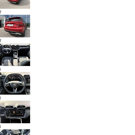
f
f
i
i
i