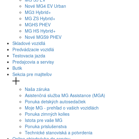
Nové
MG4
EV Urban
MG
3 Hybrid+
MG
ZS Hybrid+
MG
HS PHEV
MG
HS Hybrid+
Nové
MGS9
PHEV
Skladové vozidlá
Predvádzacie vozidlá
Testovacia jazda
Predajcovia a servisy
Butik
Sekcia pre majiteľov
Naša záruka
Asistenčná služba MG Assistance (MGA)
Ponuka detských autosedačiek
Moje MG - prehľad o vašich vozidlách
Ponuka zimných kolies
Istota pre vaše MG
Ponuka prislušenstva
Technické stanoviská a potvrdenia
Online objednávka do servisu