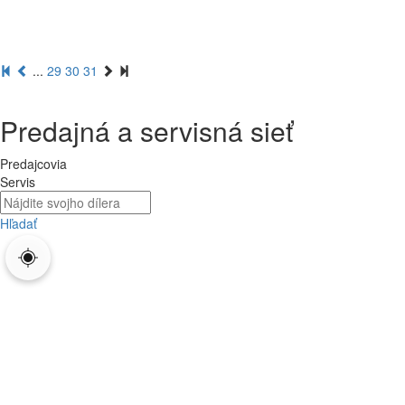
...
29
30
31
Predajná a servisná sieť
Predajcovia
Servis
Hľadať