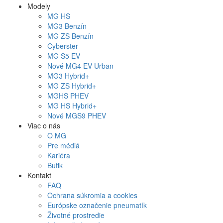
Modely
MG
HS
MG
3 Benzín
MG
ZS Benzín
Cyberster
MG
S5 EV
Nové
MG4
EV Urban
MG
3 Hybrid+
MG
ZS Hybrid+
MG
HS PHEV
MG
HS Hybrid+
Nové
MGS9
PHEV
Viac o nás
O MG
Pre médiá
Kariéra
Butik
Kontakt
FAQ
Ochrana súkromia a cookies
Európske označenie pneumatík
Životné prostredie