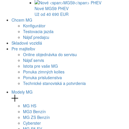
Nové
MGS9
PHEV
Už od 40 690 EUR
Chcem MG
Konfigurátor
Testovacia jazda
Nájsť predajcu
Skladové vozidlá
Pre majiteľov
Online objednávka do servisu
Nájsť servis
Istota pre vaše MG
Ponuka zimných kolies
Ponuka prislušenstva
Technické stanoviská a potvrdenia
Modely MG
MG
HS
MG
3 Benzín
MG
ZS Benzín
Cyberster
MG
S5 EV