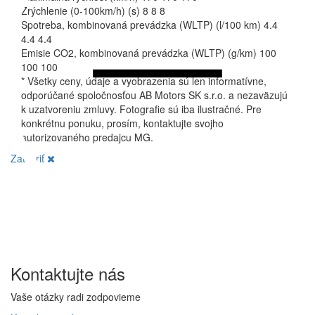
Zrýchlenie (0-100km/h) (s)
8
8
8
Spotreba, kombinovaná prevádzka (WLTP) (l/100 km)
4.4
4.4
4.4
Emisie CO2, kombinovaná prevádzka (WLTP) (g/km)
100
100
100
* Všetky ceny, údaje a vyobrazenia sú len informatívne,
odporúčané spoločnosťou AB Motors SK s.r.o. a nezaväzujú
k uzatvoreniu zmluvy. Fotografie sú iba ilustračné. Pre
konkrétnu ponuku, prosím, kontaktujte svojho
autorizovaného predajcu MG.
Zatvoriť
Kontaktujte
nás
Vaše otázky radi zodpovieme