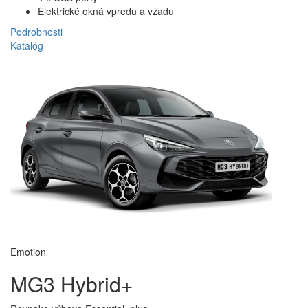
Elektrické okná vpredu a vzadu
Podrobnosti
Nájdite svoje vozidlo
Katalóg
Určite presnú polohu vášho vozidla.
MG iSMART Lite
Diagnostika vozidla
Jednoducho skontrolujte stav svojho vozidla a uistite sa, že je
bezpečné, kým vyrazíte.
MG iSMART Lite
Vo vašom MG3 Hybrid+ nájdete miesto na všetko, od slnečných
okuliarov až po kufre. Držiaky na poháre na konzole, odkladací
priestor v lakťovej opierke a pod ňou si môžete dokonca prispôsobiť
podľa seba. A keď sa naložíte na víkendový výlet, 293-litrový kufor so
sklopnými sedadlami zvládne každú batožinu.
Emotion
MG3 Hybrid+