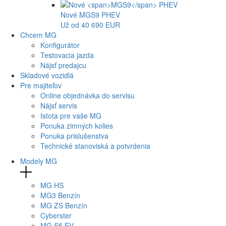
Nové
MGS9
PHEV
Už od 40 690 EUR
Chcem MG
Konfigurátor
Testovacia jazda
Nájsť predajcu
Skladové vozidlá
Pre majiteľov
Online objednávka do servisu
Nájsť servis
Istota pre vaše MG
Ponuka zimných kolies
Ponuka prislušenstva
Technické stanoviská a potvrdenia
Modely MG
MG
HS
MG
3 Benzín
MG
ZS Benzín
Cyberster
MG
S5 EV