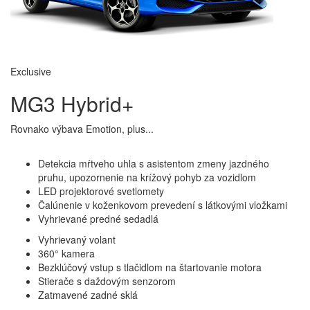
MG iSMART Lite
Zavrieť
Exclusive
MG3 Hybrid+
Rovnako výbava Emotion, plus...
Detekcia mŕtveho uhla s asistentom zmeny jazdného
pruhu, upozornenie na krížový pohyb za vozidlom
LED projektorové svetlomety
Čalúnenie v koženkovom prevedení s látkovými vložkami
Vyhrievané predné sedadlá
Vyhrievaný volant
360° kamera
Bezklúčový vstup s tlačidlom na štartovanie motora
Stierače s daždovým senzorom
Zatmavené zadné sklá