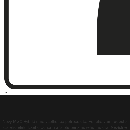
Nový MG3 Hybrid+ má všetko, čo potrebujete. Ponúka vám radost z
čistého elektrického pohonu a istotu benzínového motora. Nezištne