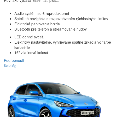
Rovnako výbava Essential, plus...
Audio systém so 6 reproduktormi
Satelitná navigácia s rozpoznávaním rýchlostných limitov
Elektrická parkovacia brzda
Bluetooth pre telefón a streamovanie hudby
LED denné svetlá
Elektricky nastavitelné, vyhrievané spätné zrkadlá vo farbe
karosérie
16" zliatinové kolesá
Podrobnosti
Na ceste
Katalóg
Zostaňte na ceste vďaka navigačnému systému MG s navigovaním po
V MG3 Hybrid+ sa budete cítiť sviežo. Vďaka inteligentnej klimatizácii.
trase a odhadovaným časom príchodu na akúkoľvek cestu.
Teplota sa automaticky prispôsobí tak, aby ste sa cítili pohodlne, alebo
ju môžete regulovať pomocou niekoľkých ovládacích prvkov. Filter
PM2,5 po celý čas blokuje znečisťujúce látky a pachy, aby bol interiér
svieži a zdravý.
Offline navigácia
Nájdite svoju trasu s rôznymi alternatívami.