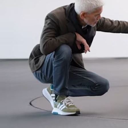
benzínový motor zasahuje pri vyšších rýchlostiach a udržiava batériu
nabitú.