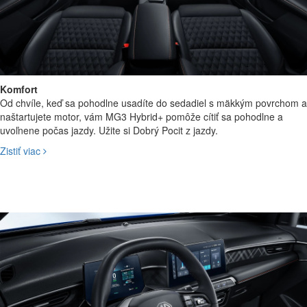
Komfort
Od chvíle, keď sa pohodlne usadíte do sedadiel s mäkkým povrchom a
Zavrieť
naštartujete motor, vám MG3 Hybrid+ pomôže cítiť sa pohodlne a
uvoľnene počas jazdy. Užite si Dobrý Pocit z jazdy.
Zistiť viac
Hladké, športové
odpruženie