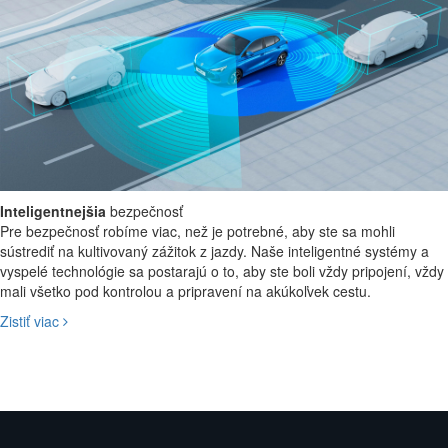
Pocíťte čistý pôžitok z jazdy s naším pokročilým hybridným systémom
HEV Plus a vysokokapacitnou batériou. Spotreba paliva a emisie CO2
sú nízke, zatiaľ čo vy si užívate vysokú úroveň komfortu a plynulú
jazdu. Pokoj v duši sa stretáva s najlepším výkonom v triede.
Inteligentnejšia
bezpečnosť
Pre bezpečnosť robíme viac, než je potrebné, aby ste sa mohli
sústrediť na kultivovaný zážitok z jazdy. Naše inteligentné systémy a
vyspelé technológie sa postarajú o to, aby ste boli vždy pripojení, vždy
mali všetko pod kontrolou a pripravení na akúkoľvek cestu.
Zistiť viac