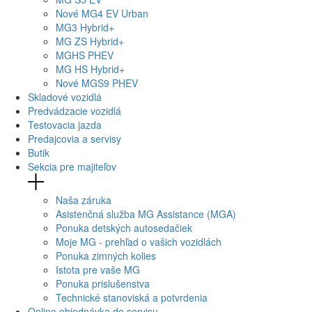
Nové
MG4
EV Urban
MG
3 Hybrid+
MG
ZS Hybrid+
MG
HS PHEV
MG
HS Hybrid+
Nové
MGS9
PHEV
Skladové vozidlá
Predvádzacie vozidlá
Testovacia jazda
Predajcovia a servisy
Butik
Sekcia pre majiteľov
Naša záruka
Asistenčná služba MG Assistance (MGA)
Ponuka detských autosedačiek
Moje MG - prehľad o vašich vozidlách
Ponuka zimných kolies
Istota pre vaše MG
Ponuka prislušenstva
Technické stanoviská a potvrdenia
Online objednávka do servisu