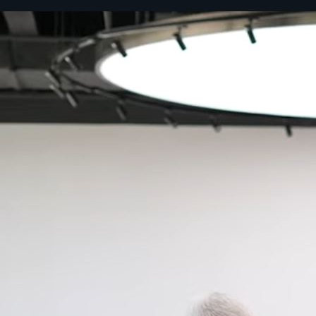
Inteligentné a flexibilné riadenie
Úspora paliva na najvyššej úrovni
Vzrušujúce zrýchlenie
MG Pilot
S naším balíkom inteligentných bezpečnostných technológií MG Pilot
bude vaša jazda plynulá a jednoduchá. Od inteligentného asistenta
obmedzenia rýchlosti po asistenta pre jazdu v dopravnej zápche, od
detekcie mŕtveho uhla po adaptívny tempomat - MG Pilot vám vždy
kryje chrbát.
MG3 Hybrid+ bez námahy prepína medzi elektrickým a benzínovým
pohonom v závislosti od rýchlosti a štýlu jazdy, čím poskytuje skutočne
uspokojivú jazdu. Elektromotor s výkonom 100 kW bez problémov
zvláda jazdu s vysokým zaťažením a zrýchlenie. Medzitým 1,5-litrový