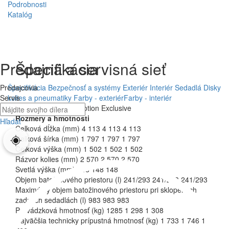
Podrobnosti
Katalóg
Po príjazde do cieľa
Predajná a servisná sieť
Špecifikácia
Kedykoľvek skontrolujte stav svojho vozidla a uistite sa, že je
Predajcovia
Špecifikácia
Bezpečnosť a systémy
Exteriér
Interiér
Sedadlá
Disky
pripravené na ďalšiu cestu. Môžete si pozrieť aj všetky svoje jazdné
Servis
kolies a pneumatiky
Farby - exteriér
Farby - interiér
štatistiky vrátane stavu paliva, aby ste boli pred ďalšou jazdou
Výbava
Essential
Emotion
Exclusive
pripravený. Nie ste si istí, či máte zamknuté vozidlo? Nemajte obavy.
Rozmery a hmotnosti
Hľadať
Pomocou aplikácie ho môžete kedykoľvek a kdekoľvek odomknúť a
Celková dĺžka (mm)
4 113
4 113
4 113
zamknúť.
Celková šírka (mm)
1 797
1 797
1 797
Celková výška (mm)
1 502
1 502
1 502
Rázvor kolies (mm)
2 570
2 570
2 570
Svetlá výška (mm)
148
148
148
Kontrola stavu vozidla
Objem batožinového priestoru (l)
241/293
241/293
241/293
Pred ďalšou cestou skontrolujte úroveň nabitia batérie a dojazd.
Maximálny objem batožinového priestoru pri sklopených
MG iSMART Lite
zadných sedadlách (l)
983
983
983
Prevádzková hmotnosť (kg)
1285
1 298
1 308
Zamykanie a odomykanie vozidla
Najväčšia technicky prípustná hmotnosť (kg)
1 733
1 746
1