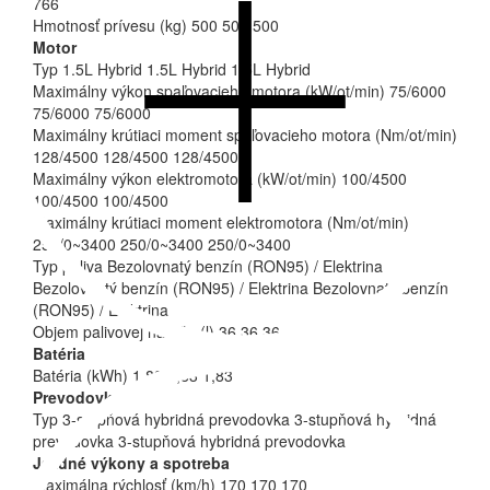
Nie ste si istí, či ste zamkli auto? Jednoducho ho zamknite alebo
766
odomknite pomocou aplikácie.
Hmotnosť prívesu (kg)
500
500
500
Motor
MG iSMART Lite
Typ
1.5L Hybrid
1.5L Hybrid
1.5L Hybrid
Zavrieť
Maximálny výkon spaľovacieho motora (kW/ot/min)
75/6000
75/6000
75/6000
Maximálny krútiaci moment spaľovacieho motora (Nm/ot/min)
128/4500
128/4500
128/4500
Maximálny výkon elektromotora (kW/ot/min)
100/4500
100/4500
100/4500
Maximálny krútiaci moment elektromotora (Nm/ot/min)
250/0~3400
250/0~3400
250/0~3400
Typ paliva
Bezolovnatý benzín (RON95) / Elektrina
Bezolovnatý benzín (RON95) / Elektrina
Bezolovnatý benzín
(RON95) / Elektrina
Objem palivovej nádrže (l)
36
36
36
Batéria
Batéria (kWh)
1,83
1,83
1,83
Prevodovka
Typ
3-stupňová hybridná prevodovka
3-stupňová hybridná
prevodovka
3-stupňová hybridná prevodovka
Jazdné výkony a spotreba
Maximálna rýchlosť (km/h)
170
170
170