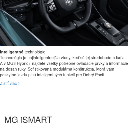
Vychutnajte si hladšiu jazdu vďaka jemne vyladenému odpruženiu.
MG3 Hybrid+ sa usilovne snaží absorbovať nárazy a vibrácie na ceste
pre maximálne pohodlie pri akejkoľvek rýchlosti.
Inteligentné
technológie
Technológia je najinteligentnejšia vtedy, keď sú jej stredobodom ľudia.
A v MG3 Hybrid+ nájdete všetky potrebné ovládacie prvky a informácie
na dosah ruky. Sofistikovaná modulárna konštrukcia, ktorá vám
poskytne jazdu plnú inteligentných funkcií pre Dobrý Pocit.
Zistiť viac
MG iSMART