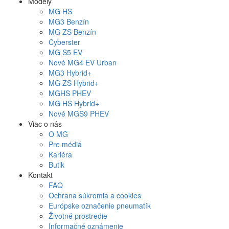
Modely
MG
HS
MG
3 Benzín
MG
ZS Benzín
Cyberster
MG
S5 EV
Nové
MG4
EV Urban
MG
3 Hybrid+
MG
ZS Hybrid+
MG
HS PHEV
MG
HS Hybrid+
Nové
MGS9
PHEV
Viac o nás
O MG
Pre médiá
Kariéra
Butik
Kontakt
FAQ
Ochrana súkromia a cookies
Európske označenie pneumatík
Životné prostredie
Informačné oznámenie