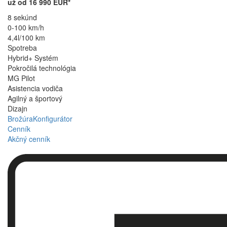
už od 16 990 EUR*
8 sekúnd
0-100 km/h
4,4l/100 km
Spotreba
Hybrid+ Systém
Pokročilá technológia
MG Pilot
Asistencia vodiča
Agilný a športový
Dizajn
Brožúra
Konfigurátor
Cenník
Akčný cenník