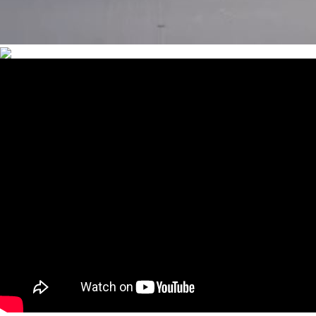
Znižovanie prevádzkových nákladov je vždy príjemné. Pokročilý
hybridný systém sa stará o to, aby bol motor na každom kroku v
najefektívnejšom režime jazdy. Či už zrýchľujete, uháňate po meste,
alebo jazdíte po diaľnici, váš MG3 Hybrid+ dosahuje spotrebu paliva
len 4,4 l*/100 km (kombinovaný výsledok testu WLTP) a emisie CO2
100 g/km.
*Údaje o spotrebe paliva a emisiách CO2 uvedené v predchádzajúcom texte sa
vzťahujú na výsledok kombinovaného testu WLTP. Skutočná spotreba paliva a
emisie CO2 sa môžu líšiť v závislosti od faktorov, ako sú jazdné podmienky, spôsob
jazdy, konfigurácia vozidla a iné netechnické premenné.