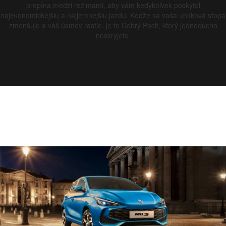
prepína medzi režimami, aby vám kedykoľvek poskytol
najekonomickejšiu a najjemnejšiu jazdu. Keďže sa vaša uhlíková stopa
zmenšuje a váš úsmev rastie, je to Dobrý Pocit, ktorý jednoducho
neskryjete.